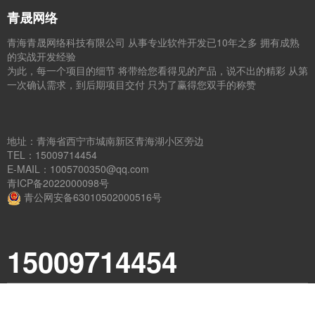
青晟网络
青海青晟网络科技有限公司 从事专业软件开发已10年之多 拥有成熟
的实战开发经验
为此，每一个项目的细节 将带给您看得见的产品，说不出的精彩 从第
一次确认需求，到后期项目交付 只为了赢得您双手的称赞
地址：青海省西宁市城南新区青海湖小区旁边
TEL：15009714454
E-MAIL：1005700350@qq.com
青ICP备2022000098号
青公网安备63010502000516号
15009714454