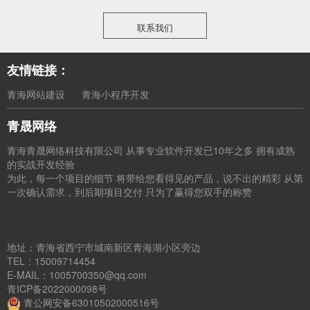
联系我们
友情链接：
青海网站建设
青海小程序开发
青晟网络
青海青晟网络科技有限公司 从事专业软件开发已10年之多 拥有成熟
的实战开发经验
为此，每一个项目的细节 将带给您看得见的产品，说不出的精彩 从第
一次确认需求，到后期项目交付 只为了赢得您双手的称赞
地址：青海省西宁市城南新区青海湖小区旁边
TEL：15009714454
E-MAIL：1005700350@qq.com
青ICP备2022000098号
青公网安备63010502000516号