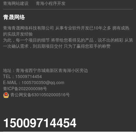
青海网站建设
青海小程序开发
青晟网络
青海青晟网络科技有限公司 从事专业软件开发已10年之多 拥有成熟
的实战开发经验
为此，每一个项目的细节 将带给您看得见的产品，说不出的精彩 从第
一次确认需求，到后期项目交付 只为了赢得您双手的称赞
地址：青海省西宁市城南新区青海湖小区旁边
TEL：15009714454
E-MAIL：1005700350@qq.com
青ICP备2022000098号
青公网安备63010502000516号
15009714454