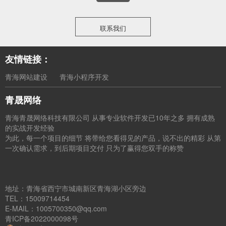
联系我们
友情链接：
青海网站建设
青海小程序开发
青晟网络
青海青晟网络科技有限公司 从事专业软件开发已10年之多 拥有成熟
的实战开发经验
为此，每一个项目的细节 将带给您看得见的产品，说不出的精彩 从第
一次确认需求，到后期项目交付 只为了赢得您双手的称赞
地址：青海省西宁市城南新区青海湖小区旁边
TEL：15009714454
E-MAIL：1005700350@qq.com
青ICP备2022000098号